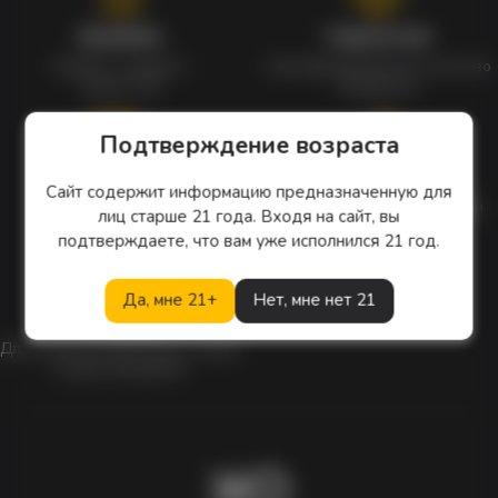
Кэшбэк
Гарантия
Кэшбек с каждого
Сертифицированное качество
заказа 1%
продуктов
Подтверждение возраста
Наборы
Особые цены
Сайт содержит информацию предназначенную для
Уникальные наборы
Ежедневные скидки и акции
лиц старше 21 года. Входя на сайт, вы
с мерчом
подтверждаете, что вам уже исполнился 21 год.
Да, мне 21+
Нет, мне нет 21
Скидки
Для клиентов действует скидка
в день рождения