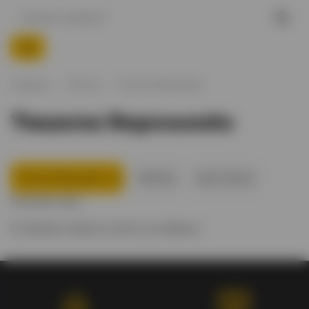
Главная
Текила
Текила Reposado
Текила Reposado
Текила Reposado
Olmeca
Jose Cuerva
Показать еще
По вашему запросу ничего не найдено