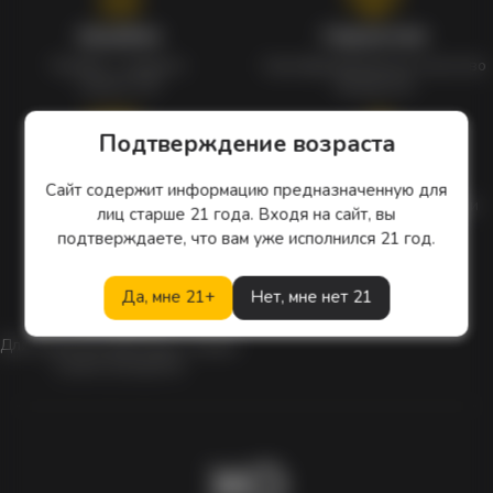
Кэшбэк
Гарантия
Кэшбек с каждого
Сертифицированное качество
заказа 1%
продуктов
Подтверждение возраста
Наборы
Особые цены
Сайт содержит информацию предназначенную для
Уникальные наборы
Ежедневные скидки и акции
лиц старше 21 года. Входя на сайт, вы
с мерчом
подтверждаете, что вам уже исполнился 21 год.
Да, мне 21+
Нет, мне нет 21
Скидки
Для клиентов действует скидка
в день рождения