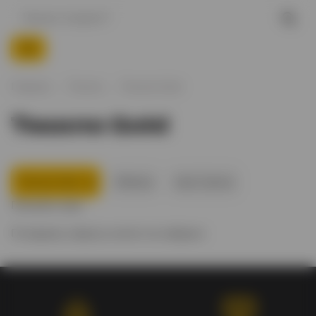
Главная
Текила
Текила Gold
Текила Gold
Текила Gold
Olmeca
Jose Cuerva
Показать еще
По вашему запросу ничего не найдено