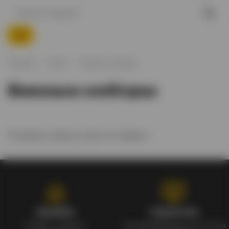
Главная
Вино
Винные наборы
Винные наборы
По вашему запросу ничего не найдено
Кэшбэк
Гарантия
Кэшбек с каждого
Сертифицированное качество