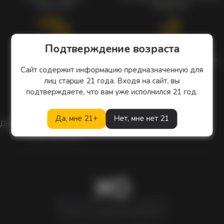
заказа 1%
продуктов
Подтверждение возраста
Наборы
Особые цены
Уникальные наборы
Ежедневные скидки и акции
с мерчом
Сайт содержит информацию предназначенную для
лиц старше 21 года. Входя на сайт, вы
подтверждаете, что вам уже исполнился 21 год.
Скидки
Да, мне 21+
Нет, мне нет 21
Для клиентов действует скидка
в день рождения
Newxo.kz © Все права защищены.
Политика конфиденциальности