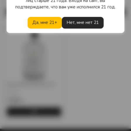
лиц старше 21 года. Входя на сайт, вы
5 060 тг.
6 330 тг.
подтверждаете, что вам уже исполнился 21 год.
Да, мне 21+
Нет, мне нет 21
Предзаказ
Чача Chelti Chacha 0,5 л.
Грузия
5 400 тг.