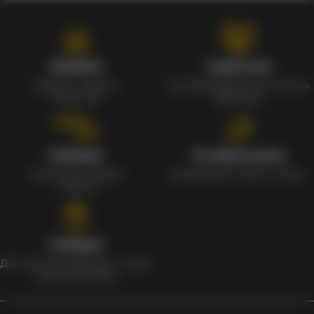
Кэшбэк
Гарантия
Кэшбек с каждого
Сертифицированное качество
заказа 1%
продуктов
Наборы
Особые цены
Уникальные наборы
Ежедневные скидки и акции
с мерчом
Скидки
Для клиентов действует скидка
в день рождения