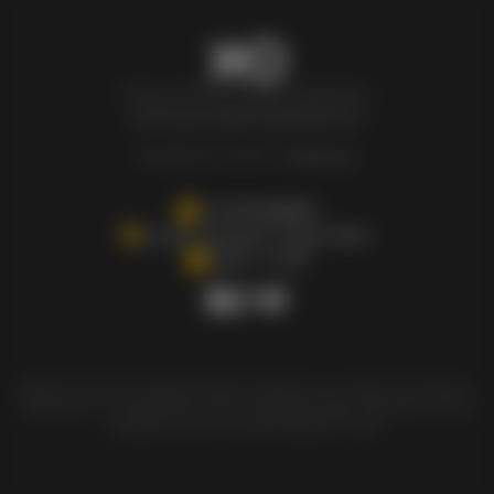
Newxo.kz © Все права защищены.
Политика конфиденциальности
Разработка сайта –
InSales.kz
+77007808880
Астана, Проспект Туран 55/11
10.00 - 21.00
Данный сайт несёт информативный характер и не является рекламой.
Чрезмерное употребление алкоголя вредит вашему здоровью. Мы не
продаём алкоголь лицам младше 21 года.