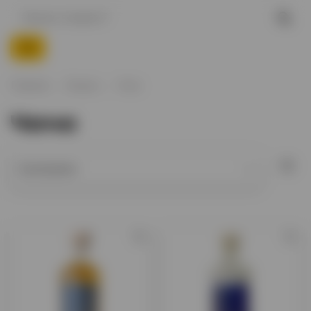
Главная
Водка
Чача
Чача