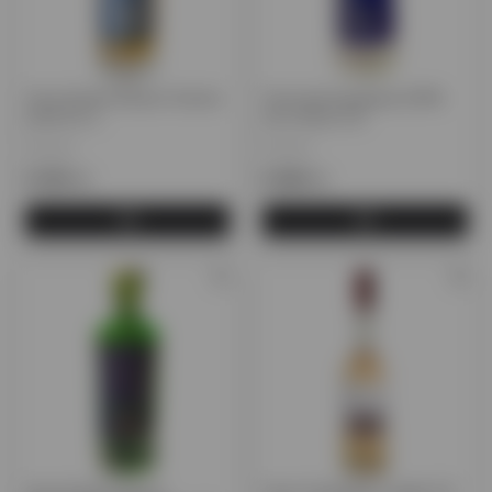
Чача Kartuli Marani Chacha
Чача виноградная (50%
Gold 0,5 л.
Alc.) Silver 0,5
Грузия
Грузия
6 355 тг.
6 060 тг.