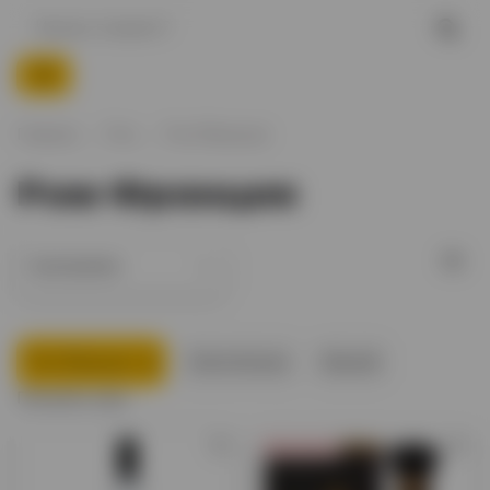
Главная
Ром
Ром Франция
Ром Франция
Ром Франция
Золотой ром
Bacardi
Показать еще
Предзаказ