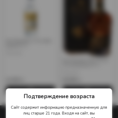
Ром Plantation 3 Y.O white
белый 0,7 л.
Франция
Ром Plantation Rum XO 20
YO Anniversary 0.7 л.
Франция
12 430 тг.
36 300 тг.
Подтверждение возраста
Сайт содержит информацию предназначенную для
лиц старше 21 года. Входя на сайт, вы