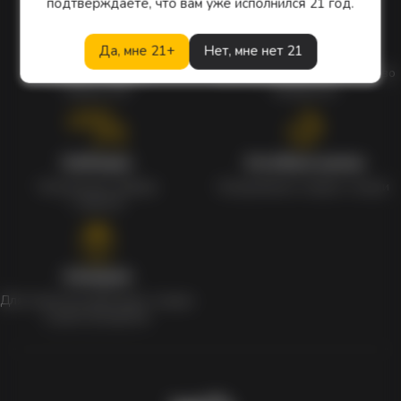
подтверждаете, что вам уже исполнился 21 год.
Кэшбэк
Гарантия
Да, мне 21+
Нет, мне нет 21
Кэшбек с каждого
Сертифицированное качество
заказа 1%
продуктов
Наборы
Особые цены
Уникальные наборы
Ежедневные скидки и акции
с мерчом
Скидки
Для клиентов действует скидка
в день рождения