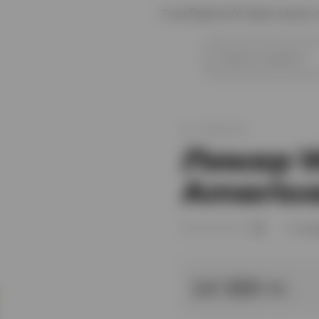
О нас
Гарантии
Условия заказа 
иски
Коньяк
арт.
XO003130
Ликер W
America
(0)
В 
14 300 тг.