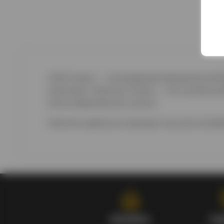
Wild Turkey — легендарный американский б
качеством. American Honey — это уникальны
нотку американского виски.
Напиток идеально подходит как для употребл
Кэшбэк
Га