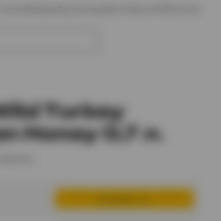
и оплата
Возврат
Документация
Блог
Новости
FAQ
Контакты
Избранное
Войти
Корзина
ild Turkey
n Honey 0,7 л.
избранное
В корзину