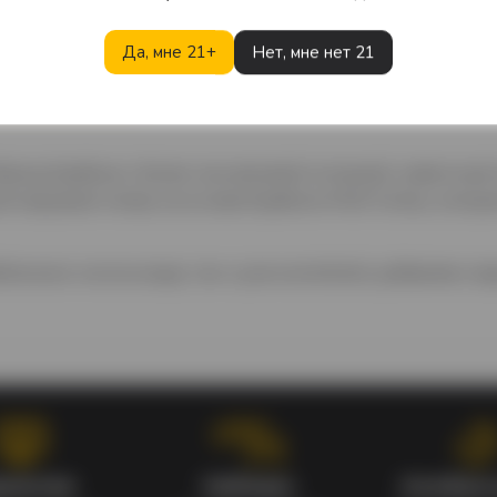
Да, мне 21+
Нет, мне нет 21
Описание
Характеристики
Отзывы
ренд бурбона с более чем вековой историей, известны
й медовый ликёр на основе бурбона Wild Turkey, которы
ения в чистом виде, так и для коктейлей, добавляя сла
рантия
Наборы
Особые