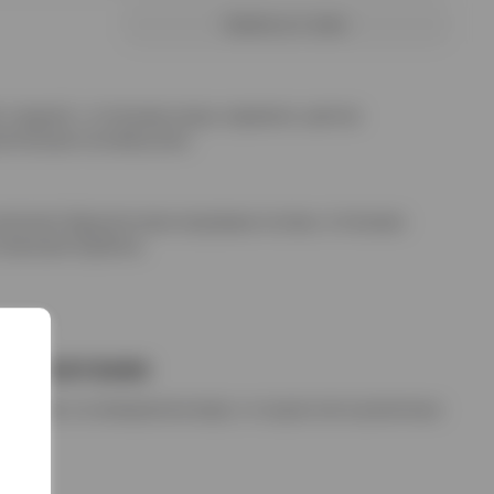
Купить в 1 клик
 сладкий, с оттенками меда, карамели, цветов
лительным послевкусием.
аполнен бархатистыми медовыми нотами, оттенками
 нюансами бурбона.
цвета.
е сочетания
реблять в охлажденном виде, со льдом или в различных