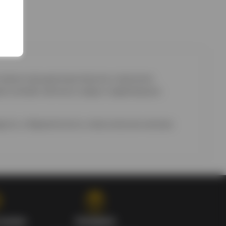
й своим насыщенным вкусом и высоким
й сочетает мягкость меда и характерную
дость и бархатистость классическим миксам.
 цены
Скидки