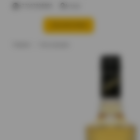
+77007808880
Астана
КАТЕГОРИИ
Акции %
Вино
В
Главная
Хиты продаж