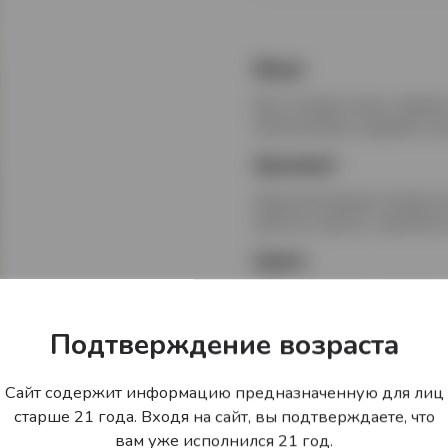
Вкус
Вкус ликера очень гладкий,
апельсинового дерева и д
Аромат
Душистый аромат ликера н
цветов и ириски, терпкими
Цвет
Ликер золотисто-желтого 
Гастрономически
Подтверждение возраста
Ликер рекомендуется упот
Сайт содержит информацию предназначенную для лиц
коктейлях.
старше 21 года. Входя на сайт, вы подтверждаете, что
вам уже исполнился 21 год.