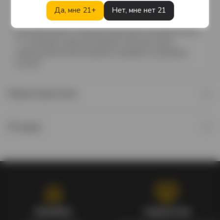
мацерации в течение 12-15 дней при 26 °C с
Да, мне 21+
Нет, мне нет 21
ежедневной перекачкой сусла. Основная выдержка
вина проходит в стальных емкостях в течение около
4-х месяцев, перед розливом в бутылки вино
непродолжительное время созревает в дубовых
бочках.
Характеристики
Отзывы
Кэшбэк
Гарантия