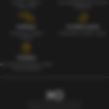
Кэшбек с каждого
Сертифицированное качество
заказа 1%
продуктов
Наборы
Особые цены
Уникальные наборы
Ежедневные скидки и акции
с мерчом
Скидки
Для клиентов действует скидка
в день рождения
Newxo.kz © Все права защищены.
Политика конфиденциальности