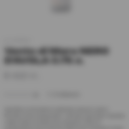
арт.
XO006641
Vento di Mare NERO
D’AVOLA 0.75 л.
8 410 тг.
В избранное
(0)
Цвет
Вино интенсивного рубиново-красного цвета.
Вкус
Вкус вина насыщенный, с мягкими округлыми танинами
и фруктовым послевкусием хорошей стойкости.
Аромат
Аромат вина наполнен фруктово-ягодными нотами