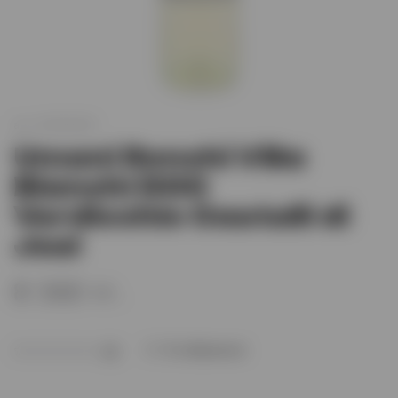
арт.
XO000459
Umani Ronchi Villa
Bianchi DOC
Verdicchio Castelli di
Jesi
8 360 тг.
В избранное
(0)