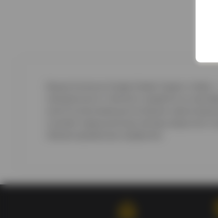
Водка
Summum Single Estate Organic Vodka
—
натуральности. Напиток создаётся из серти
многоступенчатая дистилляция и фильтраци
сочетает традиционные методы водочного п
сбалансированным профилем.