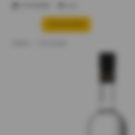
+77007808880
Астана
КАТЕГОРИИ
Акции %
Вино
В
Главная
Хиты продаж