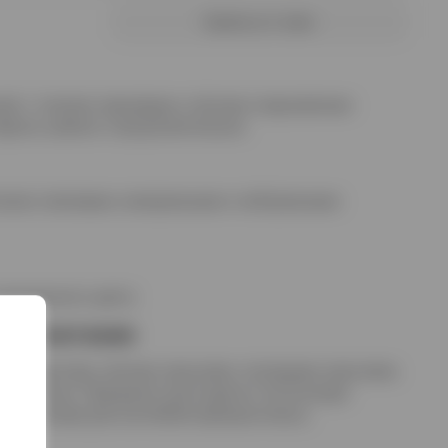
Купить в 1 клик
ный, с тонкими зерновыми и лёгкими сладковатыми
адкое, ровное и продолжительное.
нкими злаковыми, минеральными и нейтральными
прозрачного цвета.
е сочетания
епродуктами, лёгкими закусками, холодными закусками,
кой кухни. Прекрасен для подачи в чистом виде
 как основа для коктейлей премиум‑класса.