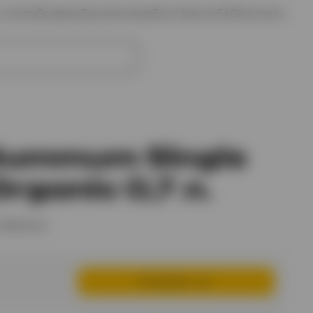
и оплата
Возврат
Документация
Блог
Новости
FAQ
Контакты
Избранное
Войти
Корзина
Summum Single
rganic 0,7 л.
избранное
В корзину