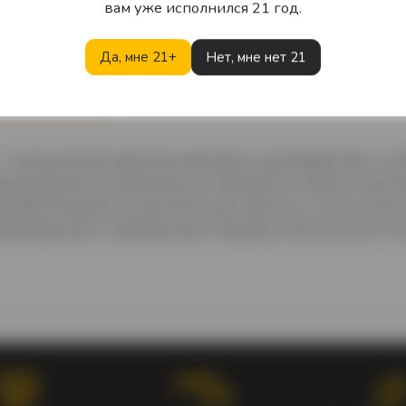
вам уже исполнился 21 год.
Да, мне 21+
Нет, мне нет 21
Описание
Характеристики
Отзывы
 органическая премиальная водка, произведённая с осо
фицированного органического зернового спирта и крист
я обеспечивают исключительную мягкость, чистоту вкус
роизводства и современные стандарты органического ко