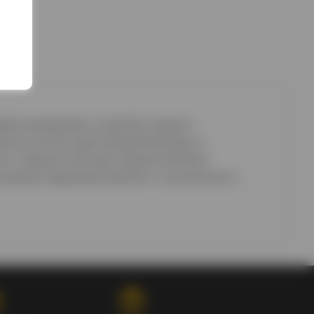
бым вниманием к качеству сырья и
ально чистой подготовленной воды, а
а и гладкую текстуру. Бренд
Summum
нтроля, предлагая напиток с утончённым и