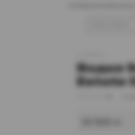
О нас
Гарантии
Условия заказа 
иски
Коньяк
арт.
XO007038
Водка 
Estate O
(0)
В 
15 525 тг.