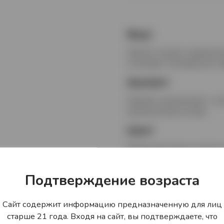
Вкус
Мягкий, чистый и гармонич
оттенками. Послевкусие гл
Аромат
Свежий и деликатный, с то
органическими нотами.
Цвет
Водка кристально чистого 
Гастрономически
Подтверждение возраста
Идеально сочетается с мор
сырами и блюдами европейс
Сайт содержит информацию предназначенную для лиц
охлаждённым, со льдом или
старше 21 года. Входя на сайт, вы подтверждаете, что