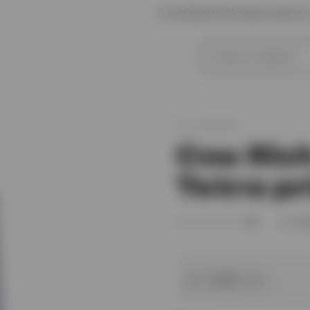
О нас
Гарантии
Условия заказа 
иски
Коньяк
арт.
XO002961
Сок Ric
Tetra pr
(0)
В 
2 340 тг.