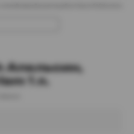
и оплата
Возврат
Документация
Блог
Новости
FAQ
Контакты
Избранное
Войти
Корзина
h Апельсин,
ism 1 л.
избранное