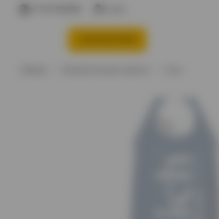
+77007808880
Астана
КАТЕГОРИИ
Акции %
Вино
В
Главная
Безалкогольные напитки
Соки