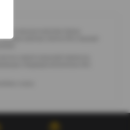
усом и высоким качеством. Бренд
 полезные свойства. Напитки Rich подходят
тейлей.
чностью и яркой цитрусовой свежестью.
вежающее и бодрящее впечатление. Rich
ейлях и смузи.