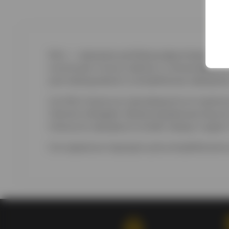
Rich — премиальный бренд фруктовых соко
использует только свежие и спелые фрукты, 
для повседневного употребления, завтраков
Сок Rich Апельсин производится из тщател
Напиток обладает сбалансированным вкусом
Апельсин прекрасно утоляет жажду и дарит
Сок идеально подходит для употребления в 