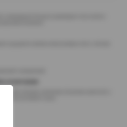
й и освежающий. Во вкусе доминируют ноты спелого
цитрусовой кислинкой.
мате ощущаются свежие апельсиновые нотки с лёгкими
рачный и насыщенный.
е сочетания
уктовыми салатами, десертами, йогуртами, выпечкой, а
овления коктейлей и смузи.