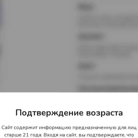
Вкус
Свежий, сладко-кисловаты
апельсина с естественной 
Аромат
Яркий и фруктовый. В аро
цитрусовыми оттенками.
Цвет
Солнечно-оранжевый, проз
Гастрономически
Прекрасно сочетается с фр
также подходит для пригот
Подтверждение возраста
Сайт содержит информацию предназначенную для лиц
старше 21 года. Входя на сайт, вы подтверждаете, что