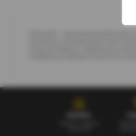
Olmeca Gold — классическая золотая текила о
мексиканских производителей в мире. Текила 
методы дистилляции с современным контролем
универсальным выбором как для чистого упот
Кэшбэк
Га
Кэшбек с каждого
Сертиф
заказа 1%
качест