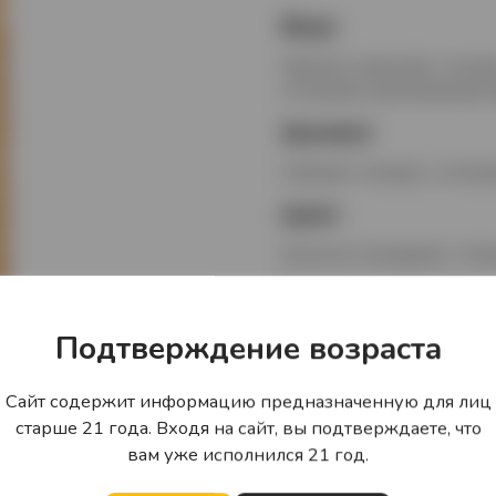
Вкус
Мягкий и округлый, с нота
оттенками, дополненными 
Аромат
Нежный и тёплый, с оттенка
Цвет
Золотисто-янтарный, с тёп
Гастрономически
Идеальна для коктейлей (Te
Подтверждение возраста
цитрусовыми, острыми заку
сырами.
Сайт содержит информацию предназначенную для лиц
старше 21 года. Входя на сайт, вы подтверждаете, что
вам уже исполнился 21 год.