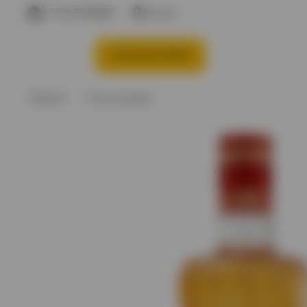
+77007808880
Астана
КАТЕГОРИИ
Акции %
Вино
В
Главная
Хиты продаж