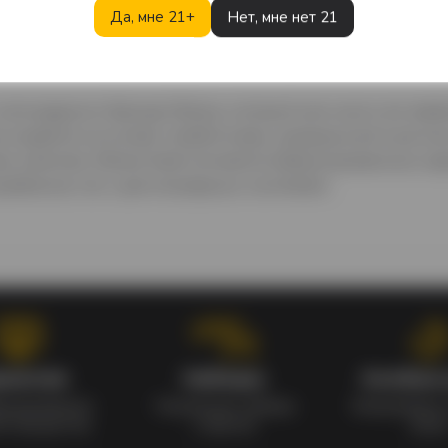
Да, мне 21+
Нет, мне нет 21
Описание
Характеристики
Отзывы
т легендарного бренда Olmeca, который уже много лет явл
создаётся на основе голубой агавы, выращенной в регион
 качества. Olmeca Gold отличается сбалансированным хара
ребления, так и для популярных коктейлей.
рантия
Наборы
Особые
ицированное
Уникальные наборы
Ежедневные 
во продуктов
с мерчом
акци