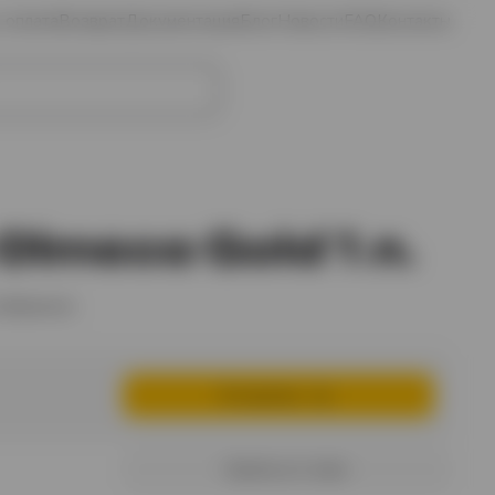
и оплата
Возврат
Документация
Блог
Новости
FAQ
Контакты
Избранное
Войти
Корзина
Olmeca Gold 1 л.
избранное
В корзину
Купить в 1 клик