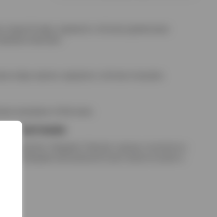
ми сладкой агавы, карамели и лёгкими древесными
пряными нюансами.
ми агавы, ванили, карамели и лёгкими специями.
лыми медовыми отблесками.
е сочетания
quila Sunrise, Margarita, Paloma), хорошо сочетается с
сками, блюдами мексиканской кухни, мясом на гриле и