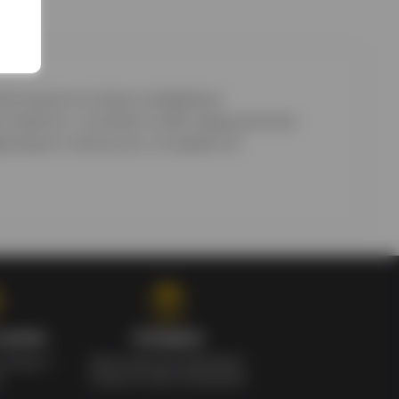
яется одним из самых узнаваемых
е Халиско, и сочетает в себе традиционные
ктером и мягкостью, что делает её
 цены
Скидки
скидки и
Для клиентов действует
и
скидка в день рождения