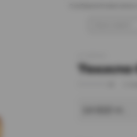
О нас
Гарантии
Условия заказа 
иски
Коньяк
арт.
XO001076
Текила 
(0)
В 
14 610 тг.