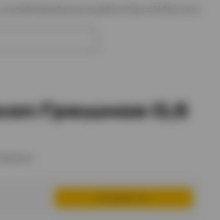
и оплата
Возврат
Документация
Блог
Новости
FAQ
Контакты
Избранное
Войти
Корзина
con Грешная 0,5
избранное
В корзину