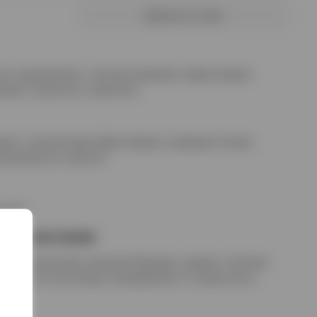
Купить в 1 клик
гка сладковатый, с лёгкими пряными и фруктовыми
адкое, округлое и приятное.
ый, с деликатными фруктовыми и пряными нотами,
гинальность напитка.
стый.
е сочетания
ными закусками, мясными блюдами, сырами и лёгкими
одачи в чистом виде охлаждённой, со льдом или в