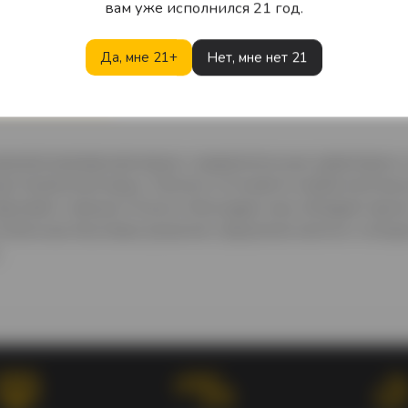
вам уже исполнился 21 год.
Да, мне 21+
Нет, мне нет 21
Описание
Характеристики
Отзывы
роматизированная водка с выразительным характером и 
подготовленной воды. Напиток отличается необычной вк
адковато-пряные оттенки, благодаря чему обладает яр
инальные вкусовые решения, предлагая напитки, котор