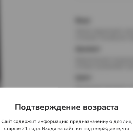
Вкус
Мягкий, гармоничный и сле
оттенками. Послевкусие гл
Аромат
Выразительный и насыщенн
которые подчёркивают ори
Цвет
Прозрачный, кристально чи
Гастрономически
Подтверждение возраста
Хорошо сочетается с холод
десертами. Подходит для п
Сайт содержит информацию предназначенную для лиц
составе коктейлей.
старше 21 года. Входя на сайт, вы подтверждаете, что