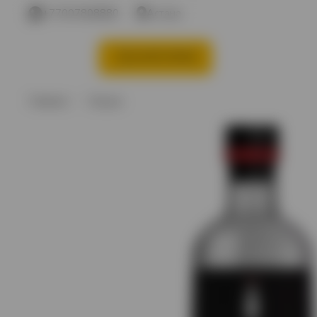
+77007808880
Астана
КАТЕГОРИИ
Акции %
Вино
В
Главная
Водка