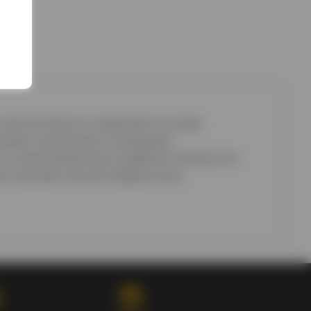
мягким вкусом, созданная на основе
усовой концепцией, сочетающей
ким и запоминающимся профилем. Бренд
Icon
ые подходят как для праздничных