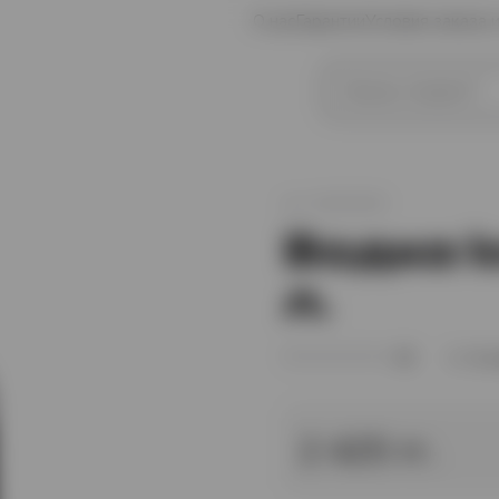
О нас
Гарантии
Условия заказа 
иски
Коньяк
арт.
XO003929
Водка I
л.
(0)
В 
2 425 тг.