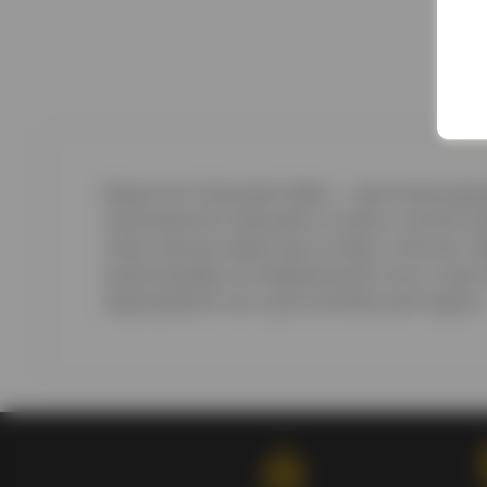
Водка Icon Грешная Vodka — оригинальная а
качественного зернового спирта и чистой 
классическую водочную основу и лёгкие сл
ориентирован на современный стиль и ориг
мероприятий, так и для коктейльной подачи.