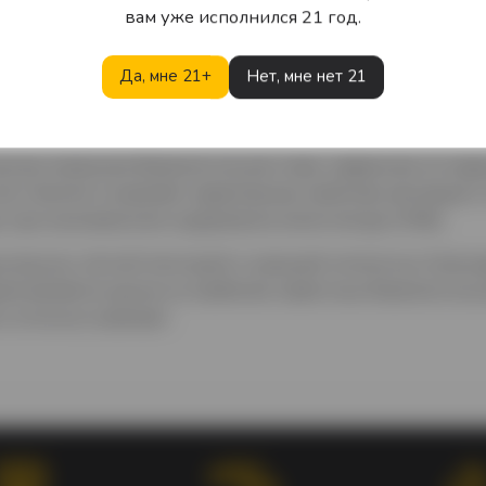
вам уже исполнился 21 год.
Описание
Характеристики
Отзывы
Да, мне 21+
Нет, мне нет 21
сическое немецкое безалкогольное пиво, сваренное по тр
 Напиток сохраняет характерные свойства настоящего 
 при минимальном содержании алкоголя (до 0,5%).
м вкусом, лёгкой текстурой и хорошей питкостью. Благ
inal является одним из наиболее известных безалкоголь
и отлично освежает.