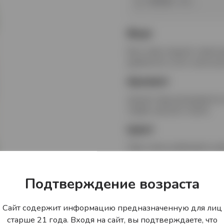
1 990 тг.
Вкус
Вкус пива гладкий, сливочн
древесного угля, сухим шо
Аромат
Аромат пива раскрывается 
торфа, орехов и хмеля.
Цвет
Пиво темно-рубинового цв
Гастрономически
Подтверждение возраста
Пиво хорошо сочетается с 
барбекю, блюдами латиноа
Сайт содержит информацию предназначенную для лиц
старше 21 года. Входя на сайт, вы подтверждаете, что