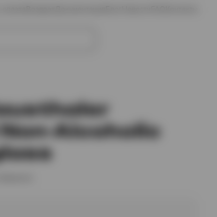
и оплата
Возврат
Документация
Блог
Новости
FAQ
Контакты
Избранное
Войти
Корзина
austhaler
 Non-Alcoholic
glass
избранное