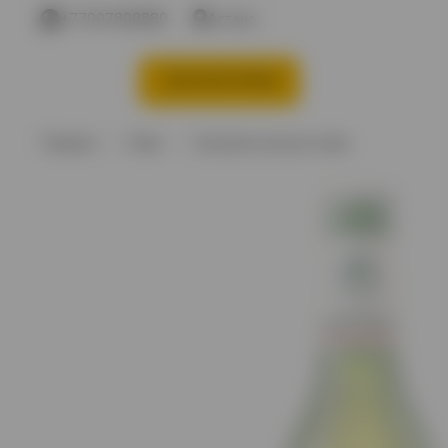
+77007808880
Астана
КАТЕГОРИИ
Акции %
Вино
В
Главная
Пиво
Безалкогольное пиво