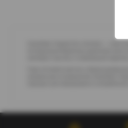
Clausthaler Original Non-Alcoholic — клас
последующим бережным удалением алкоголя.
хмелевую горчинку и освежающий характер,
Пиво отличается мягким и сбалансированны
натуральным ингредиентам Clausthaler Orig
подходит для повседневного употребления 