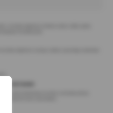
ый, с нотками жареного ячменя, какао, кофе, дыма,
коладным послевкусием.
нотками жареного солода, сливок, шоколада, нюансами
ета.
е сочетания
мясом, приготовленным на гриле, копченым мясом,
мериканской кухни, шоколадом.