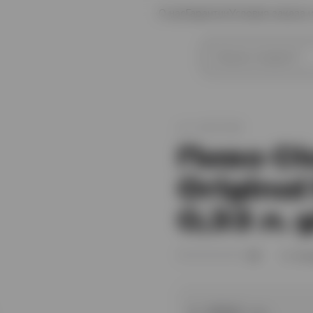
О нас
Гарантии
Условия заказа 
иски
Коньяк
арт.
XO007488
Пиво Cl
Original
0,33 л. 
(0)
В 