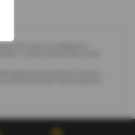
адиционной технологии пивоварения с
лагера — чистый солодовый вкус, лёгкую
одаря традиционному немецкому качеству и
ных сортов пива в мире. Напиток идеально