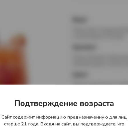
Вкус
Ликер имеет насыщенный ф
и цитрусовыми оттенками.
Аромат
Ликер обладает прекрасны
нюансами других спелых яг
Цвет
Ликер изумительного мали
Гастрономически
Подтверждение возраста
Ликер прекрасен в чистом 
других смешанных напитках
Сайт содержит информацию предназначенную для лиц
старше 21 года. Входя на сайт, вы подтверждаете, что