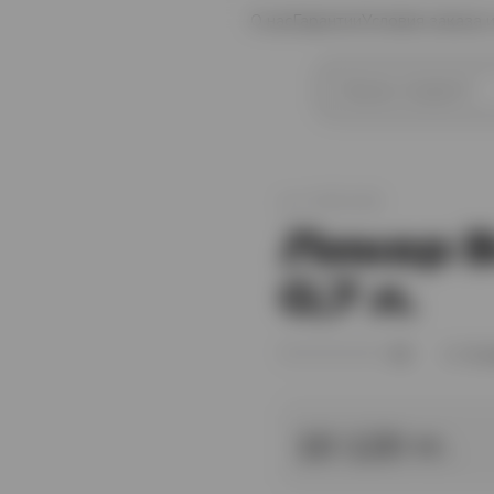
О нас
Гарантии
Условия заказа 
иски
Коньяк
арт.
XO001360
Ликер B
0,7 л.
(0)
В 
10 120 тг.