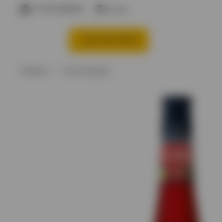
+77007808880
Астана
КАТЕГОРИИ
Акции %
Вино
В
Главная
Хиты продаж