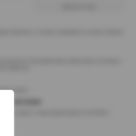
Купить в 1 клик
руктовый вкус с нотками созревшей на солнце клубники
м ароматом с безошибочными клубничными оттенками и
од и фруктов.
нового цвета.
е сочетания
виде со льдом, а также превосходен в коктейлях и
.