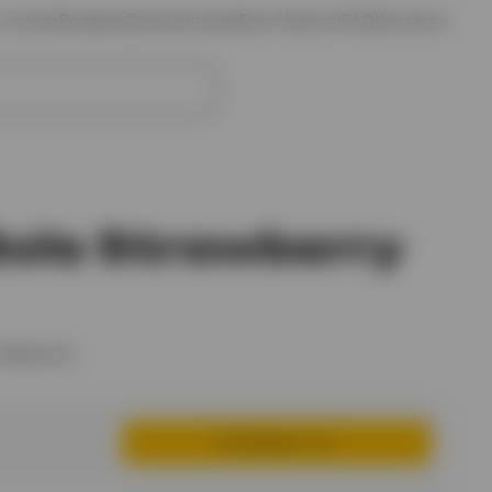
и оплата
Возврат
Документация
Блог
Новости
FAQ
Контакты
Избранное
Войти
Корзина
ols Strawberry
избранное
В корзину