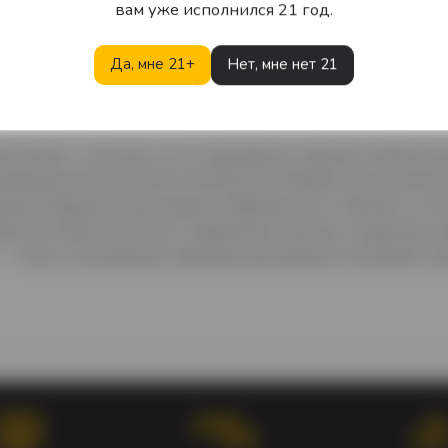
вам уже исполнился 21 год.
Да, мне 21+
Нет, мне нет 21
Описание
Характеристики
Отзывы
 ликер с сильным, но не чрезмерно сладким клубничны
вляющее большинство коктейльных баров не располаг
емени бармены вынуждены обращаться к сиропам и гото
вежий клубничный сок, у барменов, наконец, появилась
, — очень популярный современный аромат коктейлей, 