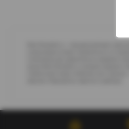
Bols Strawberry— насыщенный ярко-красный
цитрусовыми тонами Удивительно, но пода
упоминания. До сравнительно недавнего вр
рынок Bols Strawberry, который содержит с
клубничный ликер. Клубника, как и малина
версиях «Маргариты», мартини и дайкири.