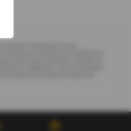
м ароматом, оттененным легкими
ает клубничными ликерами, заслуживающими
вым смесям низкого качества. С выходом на
 возможность добавлять в напитки настоящий
присутствующий в основном в клубничных