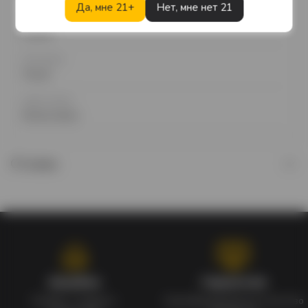
Да, мне 21+
Нет, мне нет 21
Сахар
Сухое
Тип вина
Тихое
Цвет вина
Белое вино
Отзывы
Кэшбэк
Гарантия
Кэшбек с каждого
Сертифицированное качество