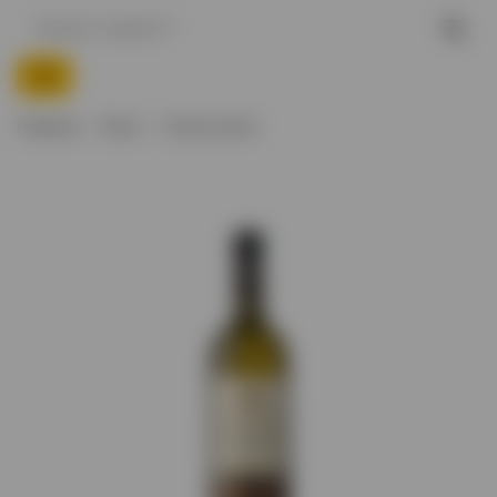
Главная
Вино
Белое вино