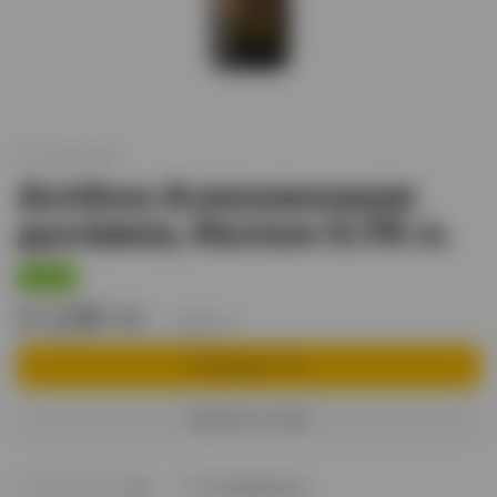
арт.
XO001945
Antica Алазанская
долина, белое 0.75 л.
-15%
3 130 тг.
3 680 тг.
В корзину
Купить в 1 клик
В избранное
(0)