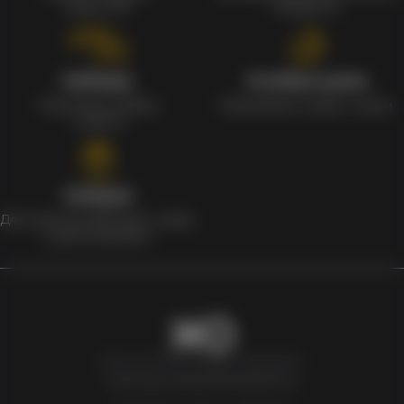
заказа 1%
продуктов
Наборы
Особые цены
Уникальные наборы
Ежедневные скидки и акции
с мерчом
Скидки
Для клиентов действует скидка
в день рождения
Newxo.kz © Все права защищены.
Политика конфиденциальности