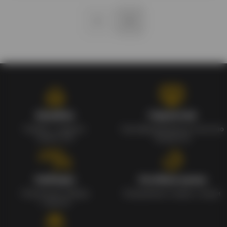
1
2
Кэшбэк
Гарантия
Кэшбек с каждого
Сертифицированное качество
заказа 1%
продуктов
Наборы
Особые цены
Уникальные наборы
Ежедневные скидки и акции
с мерчом