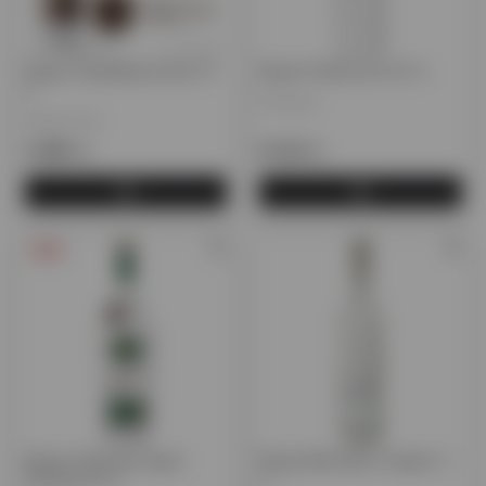
Водка Серебрянка Rye 0,7
Водка Wyborowa 0,5 л.
л.
Польша
Казахстан
3 685 тг.
6 120 тг.
-15%
Водка Зелёная марка
Водка Belvedere Organic 1
Ржаная 0,5 л.
л.