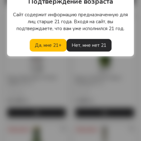
Подтверждение возраста
Сайт содержит информацию предназначенную для
лиц старше 21 года. Входя на сайт, вы
подтверждаете, что вам уже исполнился 21 год.
Да, мне 21+
Нет, мне нет 21
Водка Belvedere Winter
Водка Зелёная марка
edition 0,7 л.
Ржаная 0,7 л.
Польша
Россия
23 100 тг.
3 645 тг.
Предзаказ
Предзаказ