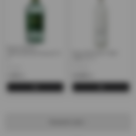
Водка Мурава
Водка Belvedere Night
Оригинальная Ржаная 0,5
Saber 0,7 л.
л.
Польша
Россия
3 450 тг.
26 860 тг.
Загрузить ещё