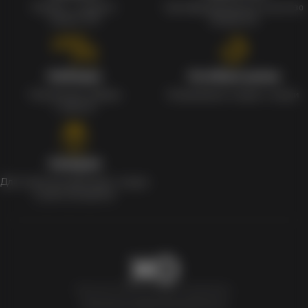
Кэшбек с каждого
Сертифицированное качество
заказа 1%
продуктов
Наборы
Особые цены
Уникальные наборы
Ежедневные скидки и акции
с мерчом
Скидки
Для клиентов действует скидка
в день рождения
Newxo.kz © Все права защищены.
Политика конфиденциальности