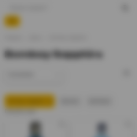
Главная
Джин
Bombay Sapphire
Bombay Sapphire
Bombay Sapphire
Barrister
Beefeater
Показать еще