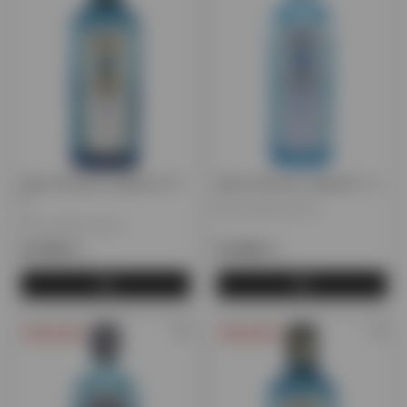
Джин Bombay Sapphire 0,7
Джин Bombay Sapphire 1 л.
л.
Великобритания
Великобритания
15 390 тг.
19 005 тг.
Предзаказ
Предзаказ