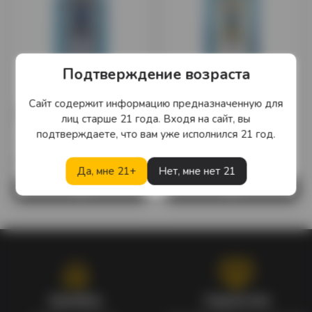
Подтверждение возраста
Сайт содержит информацию предназначенную для
Джин Bombay Sapphire 0,5
Джин Bombay Sapphire
лиц старше 21 года. Входя на сайт, вы
л.
0,75 л.
подтверждаете, что вам уже исполнился 21 год.
Великобритания
Великобритания
10 895 тг.
15 390 тг.
Да, мне 21+
Нет, мне нет 21
Кэшбэк
Гарантия