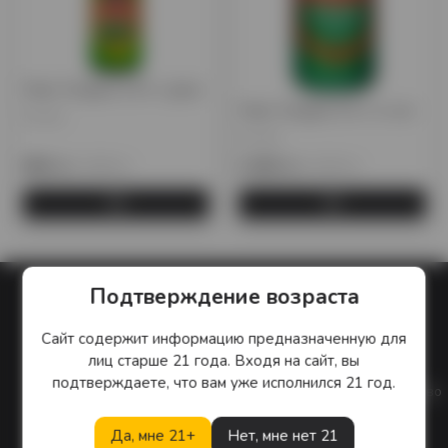
Пиво Tsingtao 0,33 л. glass
Пиво Tsingtao 0,5 л. in can
Китай
Китай
935 тг.
1 100 тг.
1 015 тг.
1 125 тг.
Подтверждение возраста
Сайт содержит информацию предназначенную для
лиц старше 21 года. Входя на сайт, вы
Кэшбэк
Гарантия
подтверждаете, что вам уже исполнился 21 год.
Кэшбек с каждого
Сертифицированное качество
заказа 1%
продуктов
Да, мне 21+
Нет, мне нет 21