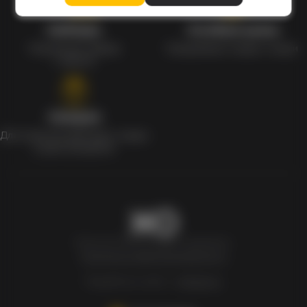
Наборы
Особые цены
Уникальные наборы
Ежедневные скидки и акции
с мерчом
Скидки
Для клиентов действует скидка
в день рождения
Newxo.kz © Все права защищены.
Политика конфиденциальности
Разработка сайта –
InSales.kz