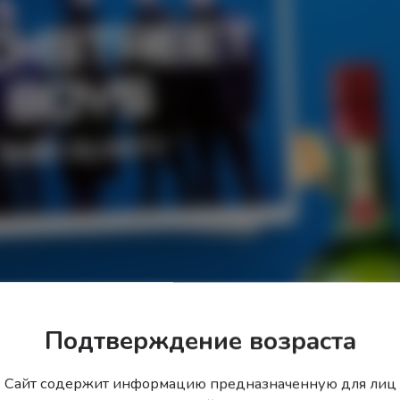
Подтверждение возраста
ону на концерт Backstreet Bo
Сайт содержит информацию предназначенную для лиц
treet Boys