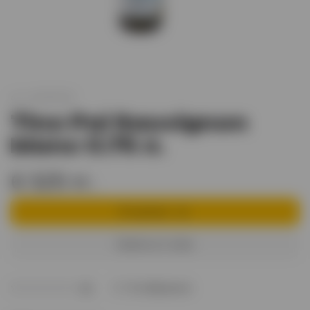
арт.
XO006359
Tino Pai Sauvignon
blanc 0.75 л.
6 325 тг.
В корзину
Купить в 1 клик
В избранное
(0)