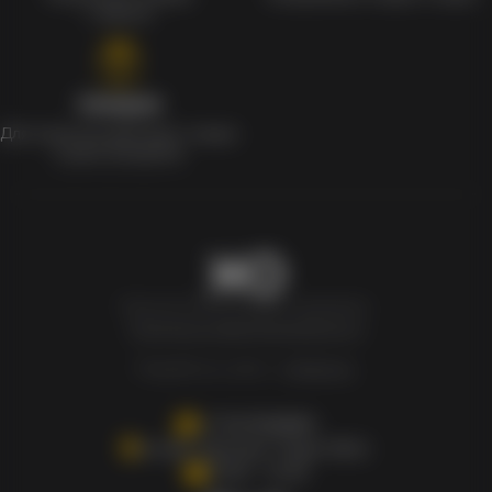
с мерчом
Скидки
Для клиентов действует скидка
в день рождения
Newxo.kz © Все права защищены.
Политика конфиденциальности
Разработка сайта –
InSales.kz
+77007808880
Астана, Проспект Туран 55/11
10.00 - 21.00