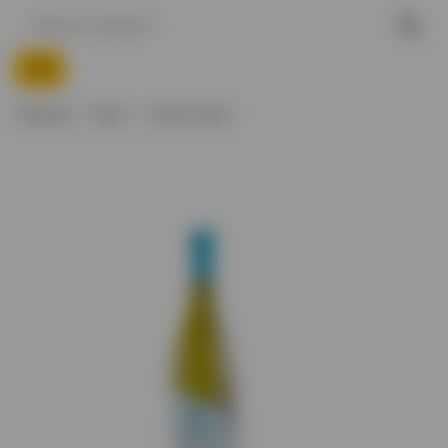
Главная
Вино
Белое вино