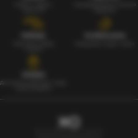
Кэшбек с каждого
Сертифицированное качество
заказа 1%
продуктов
Наборы
Особые цены
Уникальные наборы
Ежедневные скидки и акции
с мерчом
Скидки
Для клиентов действует скидка
в день рождения
Newxo.kz © Все права защищены.
Политика конфиденциальности