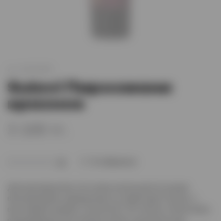
арт.
XO003955
Sulavi Пиросмани
красное
3 100 тг.
В избранное
(0)
Для производства этого вина используются лучшие
виноматериалы, выращенные на территории Грузии, и
высочайший уровень технологий. Это лёгкие, питкие вина,
раскрывающие всю палитру красок грузинских вин.