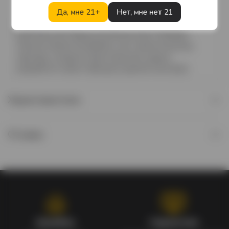
производитель и дистрибьютер алкогольных
Да, мне 21+
Нет, мне нет 21
напитков в Казахстане — холдинг Raimbek, принял
решение расширить портфель своих брендов,
включив в него бренд грузинских вин. Команде
Weavers Brand Consultancy, как стратегическому
партнеру холдинга, была поручена задача
разработки нового бренда в данной категории.
Характеристики
Отзывы
Кэшбэк
Гарантия