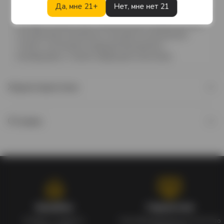
построил новый винный завод на участке земли в
Да, мне 21+
Нет, мне нет 21
Венегаццу. Именно на этом заводе выпускаются вина,
которые успели стать эталоном для итальянских вин.
Сегодня вина Montelvini отличаются уникальным
стилем, сочетанием традиций виноделия с
инновациями, а также наивысшим качеством.
Характеристики
Отзывы
Кэшбэк
Гарантия
Кэшбек с каждого
Сертифицированное качество