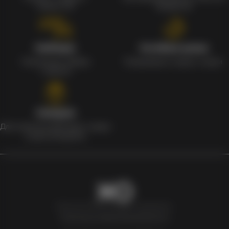
заказа 1%
продуктов
Наборы
Особые цены
Уникальные наборы
Ежедневные скидки и акции
с мерчом
Скидки
Для клиентов действует скидка
в день рождения
Newxo.kz © Все права защищены.
Политика конфиденциальности