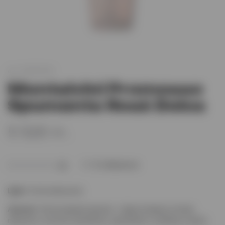
арт.
XO003019
Montelvini Promosso
Spumante Rosè Dolce
5 520 тг.
В избранное
(0)
Цвет:
Античная роза
Аромат:
Интенсивный аромат, с фруктовыми нотами
персика и лесной земляники, дрожжей и хлебных корок.