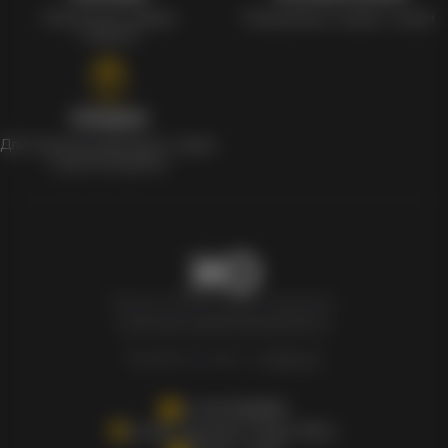
Уникальные наборы
Ежедневные скидки и акции
с мерчом
Скидки
Для клиентов действует скидка
в день рождения
Newxo.kz © Все права защищены.
Политика конфиденциальности
Разработка сайта –
InSales.kz
+77007808880
Астана, Проспект Туран 55/11