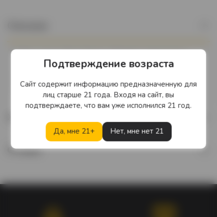
Описание
Манго «Juicy» богат йодом, обладает повышенным
Подтверждение возраста
содержанием витаминов А и С, препятствует
развитию сахарного диабета, атеросклероза и
Сайт содержит информацию предназначенную для
гипертонии.
лиц старше 21 года. Входя на сайт, вы
подтверждаете, что вам уже исполнился 21 год.
Характеристики
Да, мне 21+
Нет, мне нет 21
Отзывы