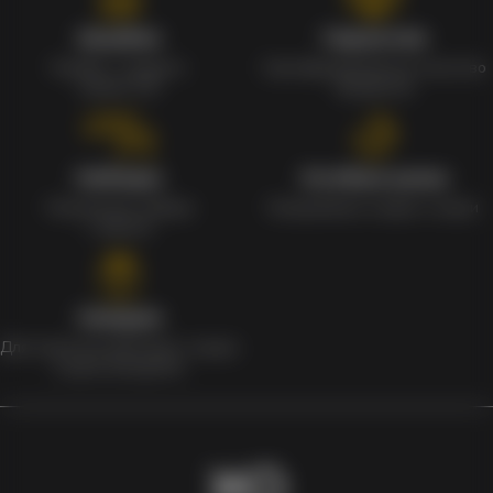
Кэшбэк
Гарантия
Кэшбек с каждого
Сертифицированное качество
заказа 1%
продуктов
Наборы
Особые цены
Уникальные наборы
Ежедневные скидки и акции
с мерчом
Скидки
Для клиентов действует скидка
в день рождения