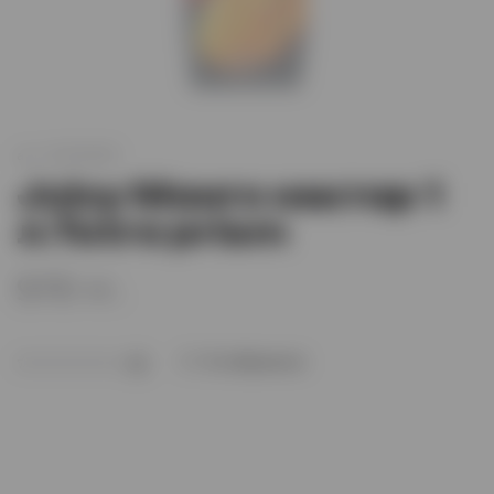
арт.
XO000696
Juicy Манго нектар 1
л.Tetra prism
970 тг.
В избранное
(0)