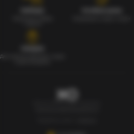
Наборы
Особые цены
Уникальные наборы
Ежедневные скидки и акции
с мерчом
Скидки
Для клиентов действует скидка
в день рождения
Newxo.kz © Все права защищены.
Политика конфиденциальности
Разработка сайта –
InSales.kz