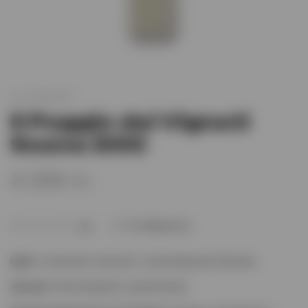
арт.
XO001921
Il Poggio dei Vigneti
Soave DOC
4 255 тг.
В избранное
(0)
Цвет
: соломенно-желтый с зеленоватыми бликами
Аромат
: Интенсивный и деликатный