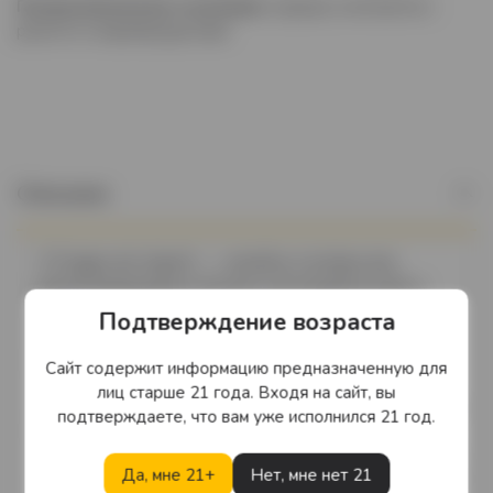
Гастрономическое сочетание
: хорошо сочетается с
ризотто и морепродуктами
Описание
“Il Poggio dei Vigneti” — линейка столовых вин,
демонстрирующая отличное соотношение цены и
качества. В производстве используется виноград,
Подтверждение возраста
собранный в разных регионах Италии, чтоб в полной
мере выразить потенциал и характер того или иного
Сайт содержит информацию предназначенную для
терруара.Компания Натале Верга была основана в
лиц старше 21 года. Входя на сайт, вы
1895 году Энрико Верга и вот уже четыре поколения
подтверждаете, что вам уже исполнился 21 год.
передается от отца к сыну вместе с семейными
тайнами виноделия, богатейшим накопленным опытом
Да, мне 21+
Нет, мне нет 21
и уважением к традициям. В наши дни, после столетия