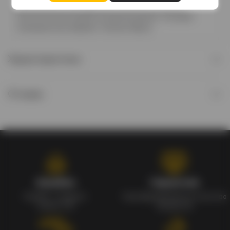
деятельности, винодельня пользуется весьма
неплохой репутацией на винном рынке. Сегодня
компанию возглавляет Натале Верга.
Характеристики
Отзывы
Кэшбэк
Гарантия
Кэшбек с каждого
Сертифицированное качество
заказа 1%
продуктов