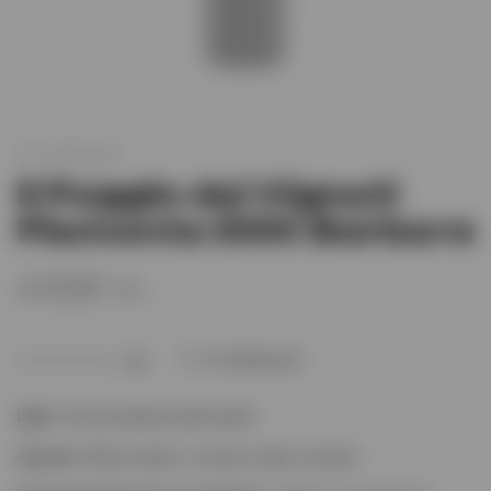
арт.
XO001920
Il Poggio dei Vigneti
Piemonte DOC Barbera
4 830 тг.
В избранное
(0)
Цвет
: Интенсивный рубиновый
Аромат
: Фруктовый с нотами сливы и вишни