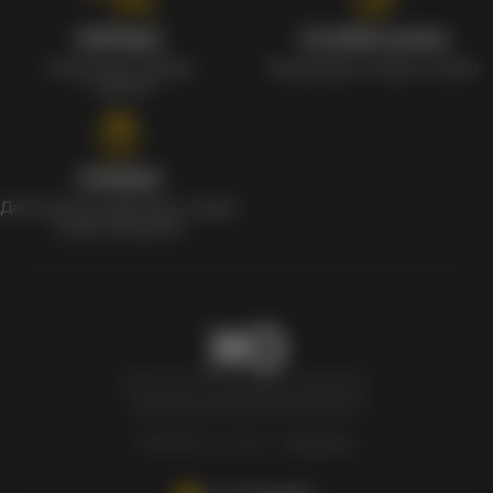
Наборы
Особые цены
Уникальные наборы
Ежедневные скидки и акции
с мерчом
Скидки
Для клиентов действует скидка
в день рождения
Newxo.kz © Все права защищены.
Политика конфиденциальности
Разработка сайта –
InSales.kz