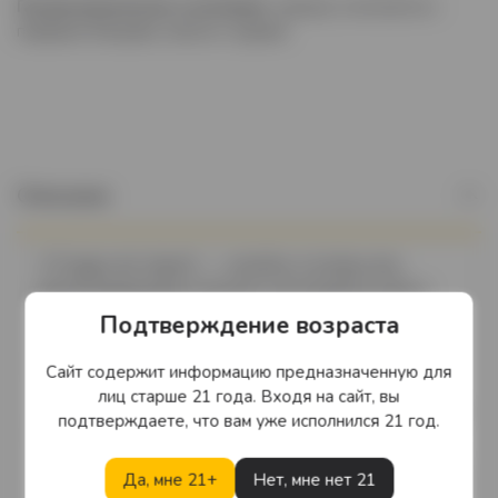
Гастрономическое сочетание
: хорошо сочетается с
первыми блюдами, мясом и сырами
Описание
“Il Poggio dei Vigneti” — линейка столовых вин,
демонстрирующая отличное соотношение цены и
качества. В производстве используется виноград,
Подтверждение возраста
собранный в разных регионах Италии, чтоб в полной
мере выразить потенциал и характер того или иного
Сайт содержит информацию предназначенную для
терруара.Компания Натале Верга была основана в
лиц старше 21 года. Входя на сайт, вы
1895 году Энрико Верга и вот уже четыре поколения
подтверждаете, что вам уже исполнился 21 год.
передается от отца к сыну вместе с семейными
тайнами виноделия, богатейшим накопленным опытом
Да, мне 21+
Нет, мне нет 21
и уважением к традициям. В наши дни, после столетия