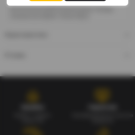
деятельности, винодельня пользуется весьма
неплохой репутацией на винном рынке. Сегодня
компанию возглавляет Натале Верга.
Характеристики
Отзывы
Кэшбэк
Гарантия
Кэшбек с каждого
Сертифицированное качество
заказа 1%
продуктов