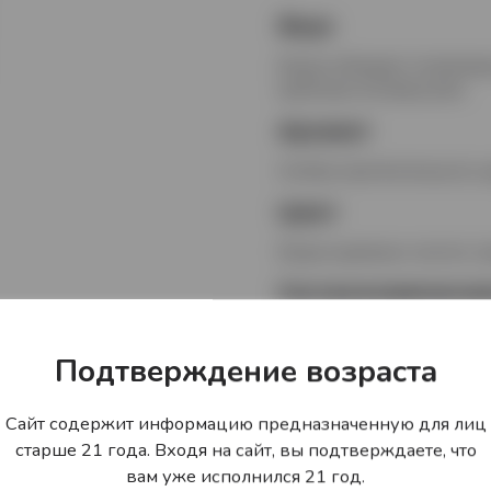
Вкус
Водка обладает потрясающ
приятным послевкусием.
Аромат
Особую притягательность 
Цвет
Водка идеально чистого, п
Гастрономически
Водку можно употреблять к
основой для коктейлей.
Подтверждение возраста
Сайт содержит информацию предназначенную для лиц
старше 21 года. Входя на сайт, вы подтверждаете, что
вам уже исполнился 21 год.