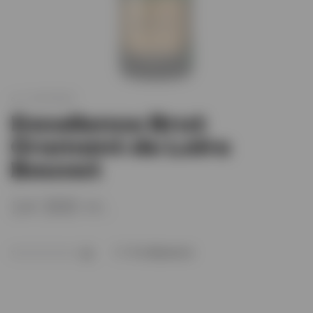
арт.
XO004606
Excellence Brut
Cremant de Loire
Bouvet
14 300 тг.
В избранное
(0)