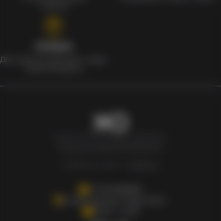
с мерчом
Скидки
Для клиентов действует скидка
в день рождения
Newxo.kz © Все права защищены.
Политика конфиденциальности
Разработка сайта –
InSales.kz
+77007808880
Астана, Проспект Туран 55/11
10.00 - 21.00