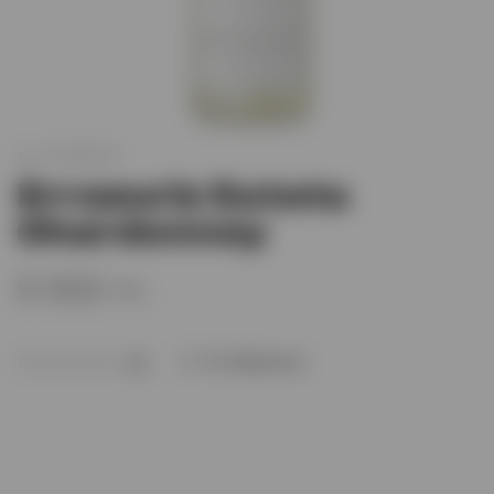
арт.
XO005629
Errazuriz Estate
Chardonnay
9 900 тг.
В избранное
(0)