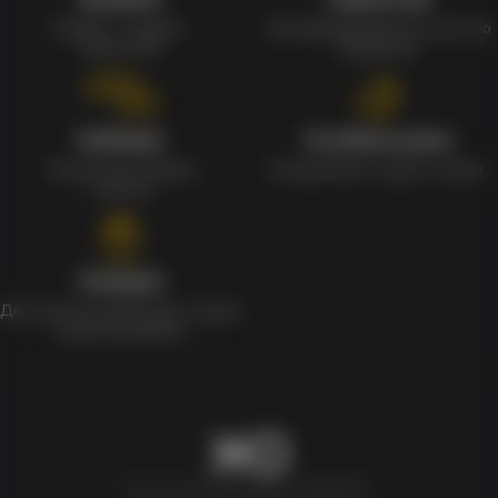
Кэшбек с каждого
Сертифицированное качество
заказа 1%
продуктов
Наборы
Особые цены
Уникальные наборы
Ежедневные скидки и акции
с мерчом
Скидки
Для клиентов действует скидка
в день рождения
Newxo.kz © Все права защищены.