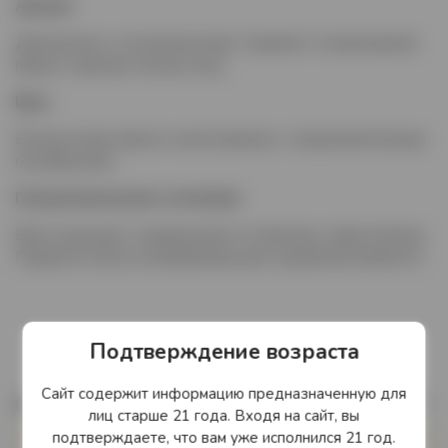
Аромат
:
Деликатное и утончённое вино. Свежий и сочный аромат
вишни и красных лесных ягод.
Вкус:
Во вкусе вино яркое и многогранное, с продолжительным
послевкусием.
Гастрономические сочетания:
Вино подходит к медальонам из телятины и каре ягнёнка.
Подаётся слегка охлаждённым для сохранения свежести.
Подтверждение возраста
Сайт содержит информацию предназначенную для
Описание
лиц старше 21 года. Входя на сайт, вы
подтверждаете, что вам уже исполнился 21 год.