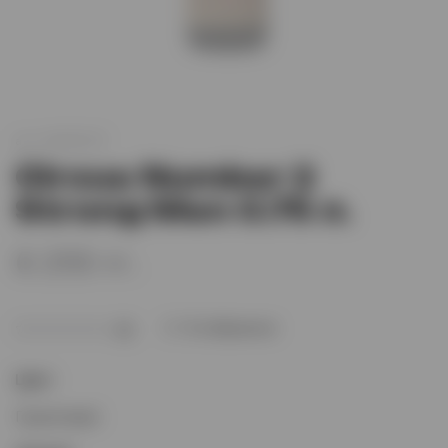
арт.
XO005237
Circus Number 2
Strong Men 0.75 л.
6 255 тг.
В избранное
(0)
Цвет
:
Гранатовый.