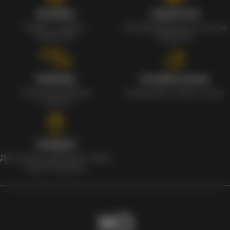
Кэшбэк
Гарантия
Кэшбек с каждого
Сертифицированное качество
заказа 1%
продуктов
Наборы
Особые цены
Уникальные наборы
Ежедневные скидки и акции
с мерчом
Скидки
Для клиентов действует скидка
в день рождения