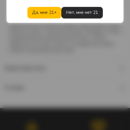
Циркач Джозеф Гринштейн — Могучий Атом — мог
разорвать цепи своей грудью и согнуть подковы
Да, мне 21+
Нет, мне нет 21
зубами. Его сила была необычайной, но людей
привлекало его золотое сердце. Найти баланс в вине
непросто. Вино с «Могучим Атомом» обладает сочным
ягодным вкусом и яркой кислотностью, и может
приручить не только силой, но и щедростью самые
смелые гастрономические идеи.
Характеристики
Отзывы