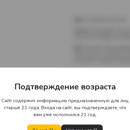
Цвет
Соломенно-желтый.
Аромат
Раскрывает класс
экзотических фруктов игра
Вкус
Хорошо структуриров
кислотностью и стойким по
сочетается с рыбой, мореп
Подтверждение возраста
Сайт содержит информацию предназначенную для лиц
старше 21 года. Входя на сайт, вы подтверждаете, что
вам уже исполнился 21 год.